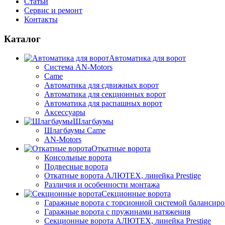
Статьи
Сервис и ремонт
Контакты
Каталог
Автоматика для ворот
Система AN-Motors
Came
Автоматика для сдвижных ворот
Автоматика для секционных ворот
Автоматика для распашных ворот
Аксессуары
Шлагбаумы
Шлагбаумы Came
AN-Motors
Откатные ворота
Консольные ворота
Подвесные ворота
Откатные ворота АЛЮТЕХ, линейка Prestige
Различия и особенности монтажа
Секционные ворота
Гаражные ворота с торсионной системой балансир
Гаражные ворота с пружинами натяжения
Секционные ворота АЛЮТЕХ, линейка Prestige