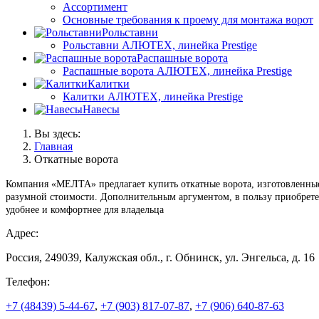
Ассортимент
Основные требования к проему для монтажа ворот
Рольставни
Рольставни АЛЮТЕХ, линейка Prestige
Распашные ворота
Распашные ворота АЛЮТЕХ, линейка Prestige
Калитки
Калитки АЛЮТЕХ, линейка Prestige
Навесы
Вы здесь:
Главная
Откатные ворота
Компания «МЕЛТА» предлагает купить откатные ворота, изготовленные
разумной стоимости. Дополнительным аргументом, в пользу приобрете
удобнее и комфортнее для владельца
Адрес:
Россия, 249039, Калужская обл., г. Обнинск, ул. Энгельса, д. 16
Телефон:
+7 (48439) 5-44-67
,
+7 (903) 817-07-87
,
+7 (906) 640-87-63