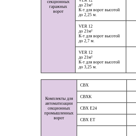
VER 12
секционных
до 21м²
гаражных
К-т для ворот высотой
ворот
до 2,25 м.
VER 12
до 21м²
К-т для ворот высотой
до 2,7 м.
VER 12
до 21м²
К-т для ворот высотой
до 3,25 м.
СBX
CBXK
Комплекты для
автоматизации
секционных
СBX E24
промышленных
ворот
СBX ET