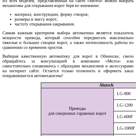
Из всех моделей, представленных на сайте «Мелта» можно выбрать
механизмы для открывания ворот беря во внимание:
материал, конструкцию, форму створок;
размеры и массу ворот;
частоту открывания-закрывания.
Самым важным критерием выбора автоматики является показатель
мощности привода, который способен передвигать максимально
тяжелые и большие створки ворот, а также интенсивность работы по
сравнению со временем простоя.
Выбирая качественную автоматику для ворот в Обнинске, смело
обращайтесь за консультацией в компанию «Мелта» или
самостоятельно ознакомьтесь с образцами механизмов и аксессуарами
на интернет сайте. Остается только позвонить и оформить заказ
понравившегося автомеханизма!
Alutech
LG-800
LG-1200
Приводы
для секционых гаражных ворот
LG-600F
LG-1000F